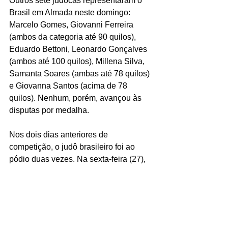
Outros sete judocas representaram o 
Brasil em Almada neste domingo: 
Marcelo Gomes, Giovanni Ferreira 
(ambos da categoria até 90 quilos), 
Eduardo Bettoni, Leonardo Gonçalves 
(ambos até 100 quilos), Millena Silva, 
Samanta Soares (ambas até 78 quilos) 
e Giovanna Santos (acima de 78 
quilos). Nenhum, porém, avançou às 
disputas por medalha.
Nos dois dias anteriores de 
competição, o judô brasileiro foi ao 
pódio duas vezes. Na sexta-feira (27), 
Rafaela Silva levou a medalha de prata 
na categoria até 57 quilos. No sábado 
(28), Gabriella Mantena repetiu a 
campeã mundial e olímpica e foi vice-
campeã na categoria até 63 quilos. 