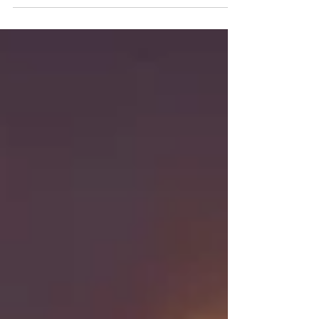
que está nos Jogos de Los Angeles. A paulista Marina
Dias venceu a etapa de Salt Lake City, nos Estados
Unidos, da Copa do Mundo de Paraescalada na classe
RP3 (atletas com limitações de alcance, força e
potência). Foi a terceira vez que a brasileira
conquistou o primeiro lugar na cidade norte-americana,
após os triunfos em