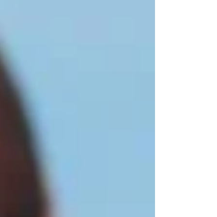
participantes, com quatro ouros e cinco pratas. Na
segunda posição ficou a China (quatro ouros), seguida
de Cazaquistão e Azerbaijão,