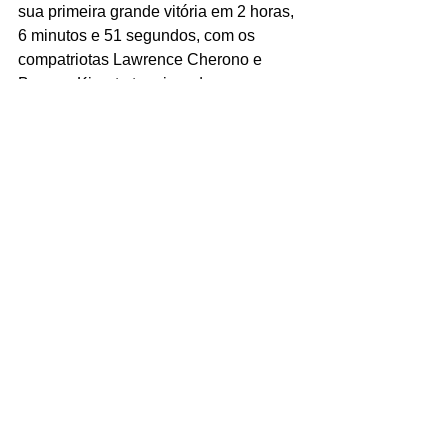
sua primeira grande vitória em 2 horas, 
6 minutos e 51 segundos, com os 
compatriotas Lawrence Cherono e 
Benson Kipruto terminando em 
segundo e terceiro. 
Um grande pelotão de liderança 
permaneceu junto por 35 quilômetros 
de prova antes de Chebet se afastar, 
garantindo uma vantagem de 18 
segundos sobre Cherono, o vencedor 
de 2019, com pouco mais de um 
quilômetro para o fim da prova. 