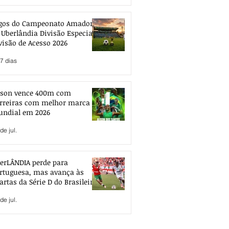
gos do Campeonato Amador
 Uberlândia Divisão Especial e
visão de Acesso 2026
7 dias
ison vence 400m com
rreiras com melhor marca
ndial em 2026
de jul.
erLÂNDIA perde para
rtuguesa, mas avança às
artas da Série D do Brasileiro
de jul.