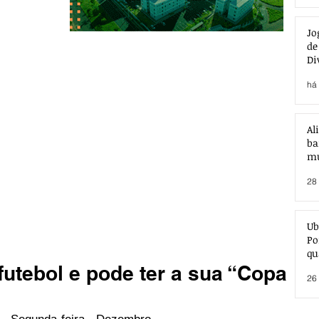
Jo
de
Di
há 
Al
ba
mu
28 
Ub
Po
qu
futebol e pode ter a sua “Copa
26 