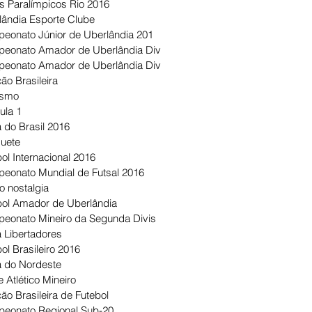
s Paralímpicos Rio 2016
lândia Esporte Clube
eonato Júnior de Uberlândia 201
eonato Amador de Uberlândia Div
eonato Amador de Uberlândia Div
ão Brasileira
ismo
ula 1
 do Brasil 2016
uete
ol Internacional 2016
eonato Mundial de Futsal 2016
o nostalgia
bol Amador de Uberlândia
eonato Mineiro da Segunda Divis
 Libertadores
ol Brasileiro 2016
 do Nordeste
 Atlético Mineiro
ão Brasileira de Futebol
eonato Regional Sub-20