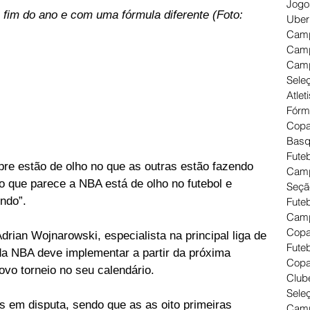
Jogo
 fim do ano e com uma fórmula diferente (Foto: 
Uber
Camp
Camp
Camp
Seleç
Atlet
Fórm
Copa
Basq
Futeb
re estão de olho no que as outras estão fazendo 
Camp
o que parece a NBA está de olho no futebol e 
Seçã
ndo”.
Fute
Camp
Copa
rian Wojnarowski, especialista na principal liga de 
Futeb
a NBA deve implementar a partir da próxima 
Copa
vo torneio no seu calendário.
Clube
Seleç
s em disputa, sendo que as as oito primeiras 
Camp