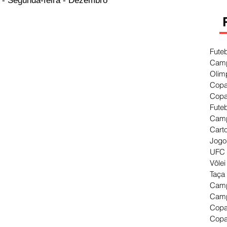
 - Segunda-feira - Dezembro
Fute
Camp
Olim
Copa
Copa
Fute
Camp
Cart
Jogo
UFC 
Vôlei
Taça
Camp
Camp
Copa
Copa