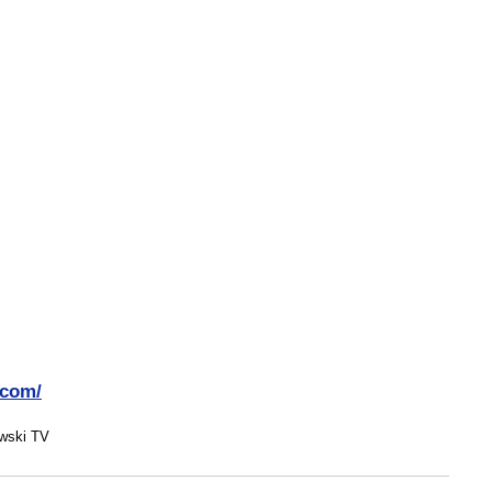
.com/
wski TV