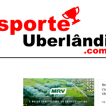
Re
Ca
Ub
Ac
há 