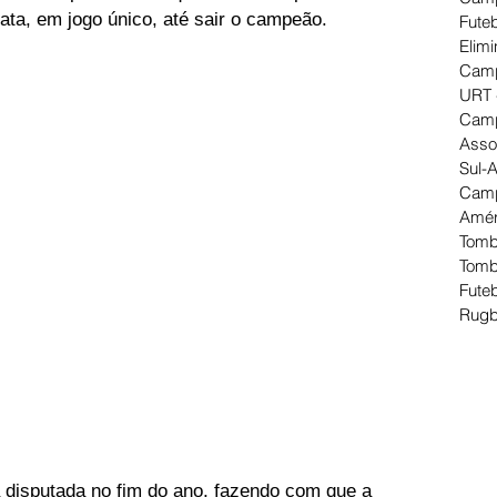
ta, em jogo único, até sair o campeão.
Futeb
Elimi
Camp
URT 
Camp
Asso
Sul-
Camp
Amér
Tomb
Tomb
Futeb
Rugb
a disputada no fim do ano, fazendo com que a 