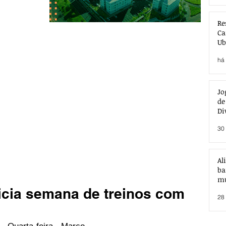
Re
Ca
Ub
Ac
há 
Jo
de
Di
30 
Al
ba
mu
icia semana de treinos com
28 