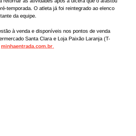
 retornar às atividades após a úlcera que o afastou 
ré-temporada. O atleta já foi reintegrado ao elenco 
tante da equipe.
 estão à venda e disponíveis nos pontos de venda 
permercado Santa Clara e Loja Paixão Laranja (T-
 
minhaentrada.com.br
.