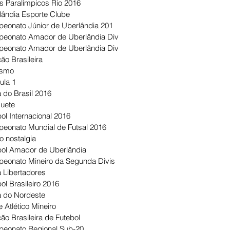
s Paralímpicos Rio 2016
lândia Esporte Clube
eonato Júnior de Uberlândia 201
eonato Amador de Uberlândia Div
eonato Amador de Uberlândia Div
ão Brasileira
ismo
ula 1
 do Brasil 2016
uete
ol Internacional 2016
eonato Mundial de Futsal 2016
o nostalgia
bol Amador de Uberlândia
eonato Mineiro da Segunda Divis
 Libertadores
ol Brasileiro 2016
 do Nordeste
 Atlético Mineiro
ão Brasileira de Futebol
eonato Regional Sub-20