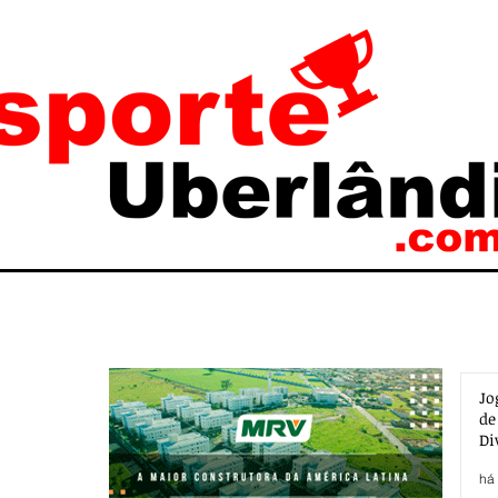
Jo
de
Di
há 