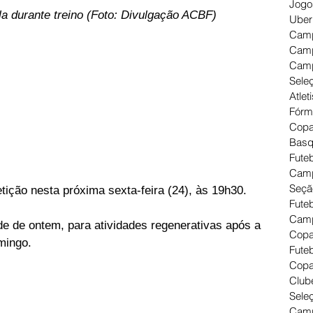
Jogo
la durante treino (Foto: Divulgação ACBF)
Uber
Camp
Camp
Camp
Seleç
Atlet
Fórm
Copa
Basq
Futeb
Camp
Seçã
tição nesta próxima sexta-feira (24), às 19h30.
Fute
Camp
e de ontem, para atividades regenerativas após a 
Copa
omingo.
Futeb
Copa
Clube
Seleç
Camp