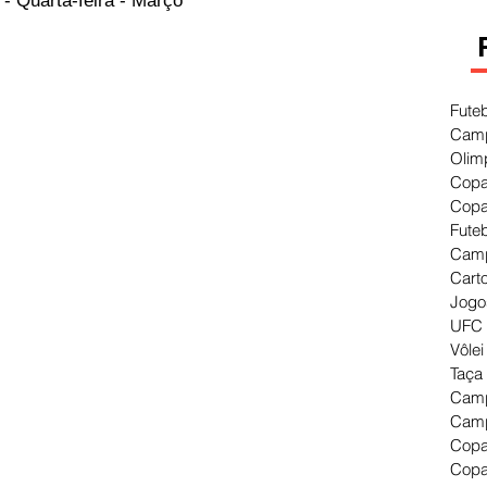
- Quarta-feira - Março
Fute
Camp
Olim
Copa
Copa
Fute
Camp
Cart
Jogo
UFC 
Vôlei
Taça
Camp
Camp
Copa
Copa