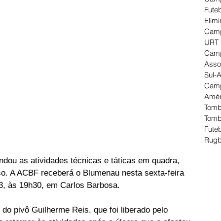
Futeb
Elimi
Camp
URT 
Camp
Asso
Sul-
Camp
Amér
Tomb
Tomb
Futeb
Rugb
ndou as atividades técnicas e táticas em quadra, 
o. A ACBF receberá o Blumenau nesta sexta-feira 
23, às 19h30, em Carlos Barbosa.
do pivô Guilherme Reis, que foi liberado pelo 