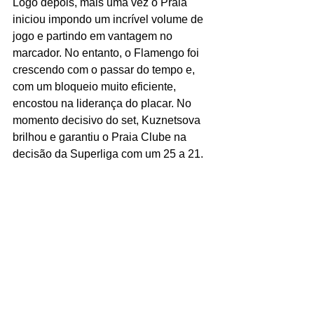
Logo depois, mais uma vez o Praia 
iniciou impondo um incrível volume de 
jogo e partindo em vantagem no 
marcador. No entanto, o Flamengo foi 
crescendo com o passar do tempo e, 
com um bloqueio muito eficiente, 
encostou na liderança do placar. No 
momento decisivo do set, Kuznetsova 
brilhou e garantiu o Praia Clube na 
decisão da Superliga com um 25 a 21.
Ficha Técnica
Sesc Flamengo 1 x 3 Dentil/Praia 
Clube
Sesc Flamengo:
 Brie King, Sabrina, 
Juciely, Valquíria, Michelle, Roni, e 
Laís (1íbero). 
Entraram:
 Marcelle, 