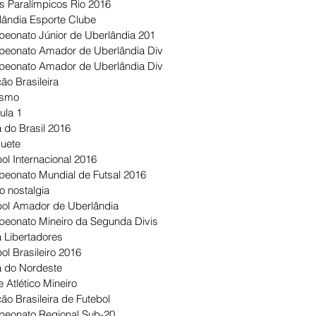
s Paralímpicos Rio 2016
lândia Esporte Clube
eonato Júnior de Uberlândia 201
eonato Amador de Uberlândia Div
eonato Amador de Uberlândia Div
ão Brasileira
ismo
ula 1
 do Brasil 2016
uete
ol Internacional 2016
eonato Mundial de Futsal 2016
o nostalgia
bol Amador de Uberlândia
eonato Mineiro da Segunda Divis
 Libertadores
ol Brasileiro 2016
 do Nordeste
 Atlético Mineiro
ão Brasileira de Futebol
eonato Regional Sub-20