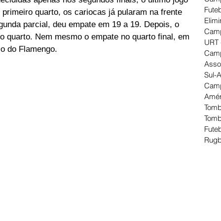
Futeb
 primeiro quarto, os cariocas já pularam na frente 
Elimi
gunda parcial, deu empate em 19 a 19. Depois, o 
Camp
ro quarto. Nem mesmo o empate no quarto final, em 
URT 
tulo do Flamengo.
Camp
Asso
Sul-
Camp
Amér
Tomb
Tomb
Futeb
Rugb