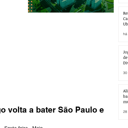
Re
Ca
Ub
Ac
há 
Jo
de
Di
30 
Al
ba
mu
 volta a bater São Paulo e
28 