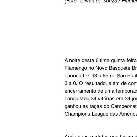
(Foto: Gilvan de Souza / Flame
A noite desta última quinta-fei
Flamengo no Novo Basquete Bra
carioca fez 93 a 85 no São Pau
3 a 0. O resultado, além de con
encerramento de uma temporada
conquistou 34 vitórias em 34 j
ganhou as taças do Campeonato 
Champions League das Améric
Após duas partidas que foram d