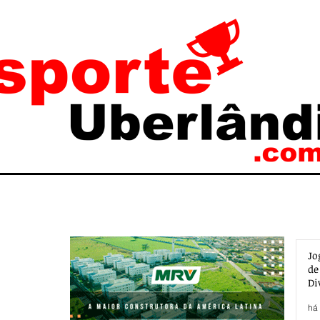
Jo
de
Di
há