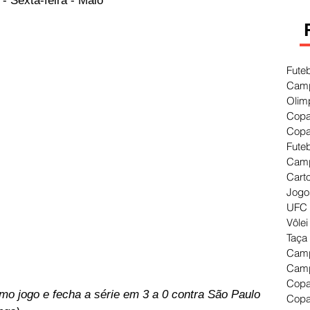
- Sexta-feira - Maio
Fute
Camp
Olim
Copa
Copa
Fute
Camp
Cart
Jogo
UFC 
Vôlei
Taça
Camp
Camp
Copa
mo jogo e fecha a série em 3 a 0 contra São Paulo 
Copa