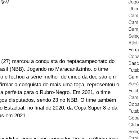
ngo)
Jogo
Uber
Camp
Camp
Camp
Seleç
Atlet
Fórm
Copa
ra (27) marcou a conquista do heptacampeonato do 
Basq
sil (NBB). Jogando no Maracanãzinho, o time 
Futeb
lo e fechou a série melhor de cinco da decisão em 
Camp
Seçã
firmar a conquista de mais uma taça, representou o 
Fute
 perfeita para o Rubro-Negro. Em 2021, o time 
Camp
ogos disputados, sendo 23 no NBB. O time também 
Copa
Estadual, no final de 2020, da Copa Super 8 e da 
Futeb
as em 2021.
Copa
Clube
Seleç
Camp
ecididas apenas nos segundos finais, o último jogo 