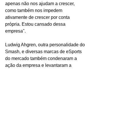
apenas não nos ajudam a crescer, 
como também nos impedem 
ativamente de crescer por conta 
própria. Estou cansado dessa 
empresa".
Ludwig Ahgren, outra personalidade do 
Smash, e diversas marcas de eSports 
do mercado também condenaram a 
ação da empresa e levantaram a 
#FreeMelee
 em prol da organização do 
evento.
Nintendo Stole From Me
https://www.youtube.com/watch?
v=CLPjtwZgyxs