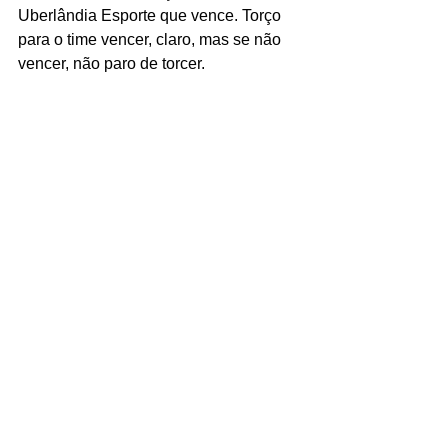
Uberlândia Esporte que vence. Torço 
para o time vencer, claro, mas se não 
vencer, não paro de torcer.
Verdão sempre !!!​
(*) Renato Melo Rodrigues é advogado 
trabalhista na Jamar Advocacia
Uberlândia Esporte Clube um dos 
maiores times do Futebol Mineiro