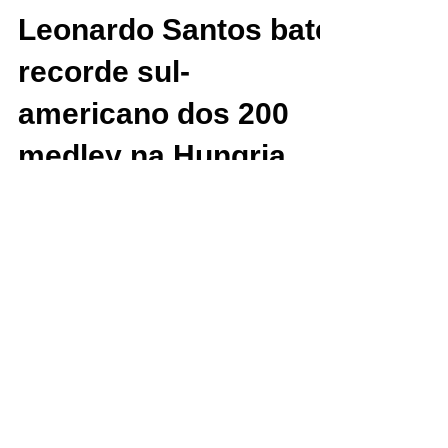
Leonardo Santos bate
recorde sul-
americano dos 200
medley na Hungria
Na semifinal da Liga Internacional, o carioca Leonardo
Santos cravou 01min52seg06 (Foto: Satiro Sodré SS
Press/CBDA) Neste último domingo...