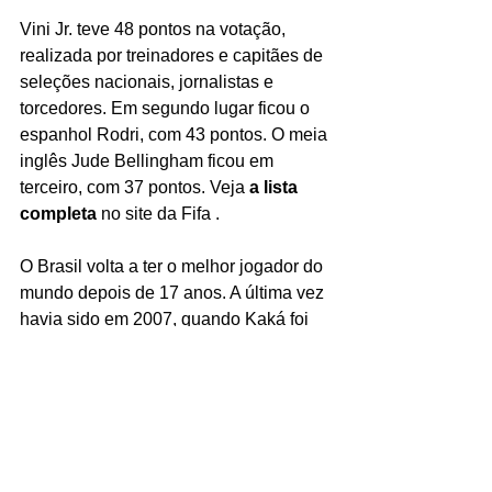
Vini Jr. teve 48 pontos na votação, 
realizada por treinadores e capitães de 
seleções nacionais, jornalistas e 
torcedores. Em segundo lugar ficou o 
espanhol Rodri, com 43 pontos. O meia 
inglês Jude Bellingham ficou em 
terceiro, com 37 pontos. Veja
a lista 
completa
no site da Fifa .
O Brasil volta a ter o melhor jogador do 
mundo depois de 17 anos. A última vez 
havia sido em 2007, quando Kaká foi 
agraciado. É a primeira vez, no 
entanto, que um brasileiro é premiado 
durante a era The Best, premiação 
criada pela Fifa em 2016. Antes, a 
premiação tinha outro nome e chegou 
a ser dividia com a “Bola de Ouro”, 