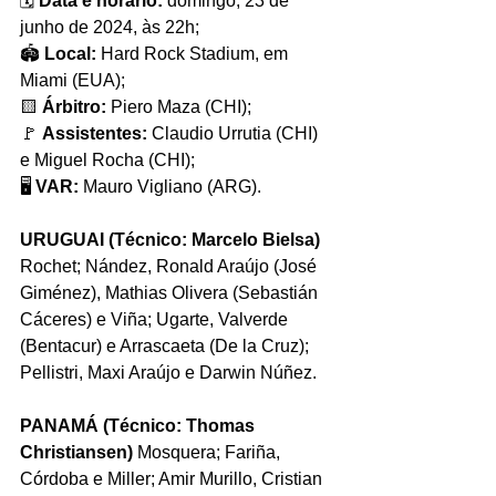
🗓️ 
Data e horário:
 domingo, 23 de 
junho de 2024, às 22h;
🏟️ 
Local:
 Hard Rock Stadium, em 
Miami (EUA);
🟨 
Árbitro:
 Piero Maza (CHI);
🚩 
Assistentes: 
Claudio Urrutia (CHI) 
e Miguel Rocha (CHI);
🖥️ 
VAR:
 Mauro Vigliano (ARG).
URUGUAI (Técnico: Marcelo Bielsa) 
Rochet; Nández, Ronald Araújo (José 
Giménez), Mathias Olivera (Sebastián 
Cáceres) e Viña; Ugarte, Valverde 
(Bentacur) e Arrascaeta (De la Cruz); 
Pellistri, Maxi Araújo e Darwin Núñez.
PANAMÁ (Técnico: Thomas 
Christiansen) 
Mosquera; Fariña, 
Córdoba e Miller; Amir Murillo, Cristian 