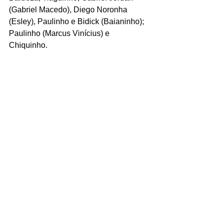
(Gabriel Macedo), Diego Noronha 
(Esley), Paulinho e Bidick (Baianinho); 
Paulinho (Marcus Vinícius) e 
Chiquinho.
Técnico: 
Cláudio Roberto.
Gols
Uberlândia-MG: 
Léo Martins 12' 1T, 
Mailson 11' 2T, Léo Martins 39' 2T
Rio Branco-ES: 
Marcus Vinícius 32' 
2T, João Paulo 42' 2T
Local:
 Estádio Parque do Sabiá, 
Uberlândia (MG)
Data: 
12 de junho 2021 (sábado)
Horário:
 16h
Motivo: 
Jogo da 2ª rodada do 
Campeonato Brasilerio Série D 2021.