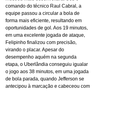
comando do técnico Raul Cabral, a 
equipe passou a circular a bola de 
forma mais eficiente, resultando em 
oportunidades de gol. Aos 19 minutos, 
em uma excelente jogada de ataque, 
Felipinho finalizou com precisão, 
virando o placar. Apesar do 
desempenho aquém na segunda 
etapa, o Uberlândia conseguiu igualar 
o jogo aos 38 minutos, em uma jogada 
de bola parada, quando Jefferson se 
antecipou à marcação e cabeceou com 
firmeza para o gol.
Na próxima rodada do Mineiro, o 
Tombense enfrentará o Pouso Alegre 
no domingo, às 17h, no Manduzão. Já 
o Uberlândia jogará na segunda-feira 