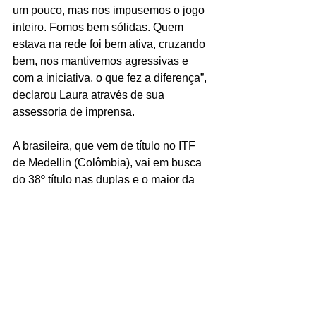
um pouco, mas nos impusemos o jogo 
inteiro. Fomos bem sólidas. Quem 
estava na rede foi bem ativa, cruzando 
bem, nos mantivemos agressivas e 
com a iniciativa, o que fez a diferença”, 
declarou Laura através de sua 
assessoria de imprensa.
A brasileira, que vem de título no ITF 
de Medellin (Colômbia), vai em busca 
do 38º título nas duplas e o maior da 
carreira no circuito feminino. A 
competição, que tem premiação de 
US$ 80 mil, é disputada em piso de 
saibro e dá 115 pontos para as 
campeãs no ranking da WTA.