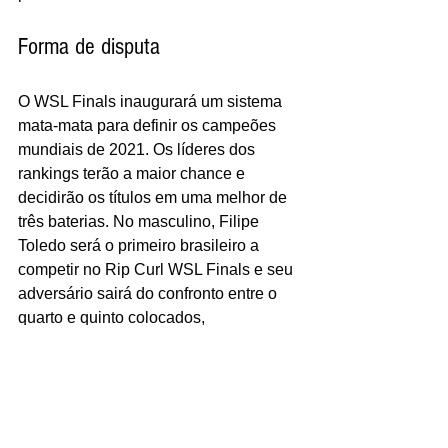
Forma de disputa
O WSL Finals inaugurará um sistema 
mata-mata para definir os campeões 
mundiais de 2021. Os líderes dos 
rankings terão a maior chance e 
decidirão os títulos em uma melhor de 
três baterias. No masculino, Filipe 
Toledo será o primeiro brasileiro a 
competir no Rip Curl WSL Finals e seu 
adversário sairá do confronto entre o 
quarto e quinto colocados, 
respectivamente o norte-americano 
Conner Coffin e o australiano Morgan 
Cibilic. Quem passar da bateria de 
Filipe enfrenta o atual vice-líder do 
ranking, Ítalo Ferreira, com o vencedor 