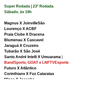
Super Rodada | 23ª Rodada
Sábado, às 19h
Magnus X JoinvilleSão 
Lourenço X ACBF
Praia Clube X Dracena
Blumenau X Cascavel
Jaraguá X Cruzeiro
Tubarão X São José
Santo André Intelli X Umuarama
 |
BandSports, GOAT e LNFTVEsporte
Futuro X Atlântico
Corinthians X Foz Cataratas
Minas X Joaçaba
Vélez Camaquã X Campo Mourão
Marreco X Pato