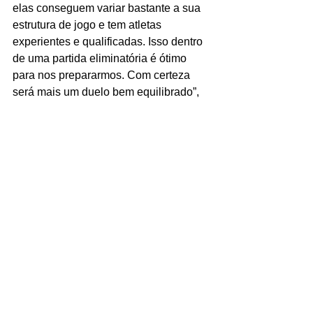
elas conseguem variar bastante a sua 
estrutura de jogo e tem atletas 
experientes e qualificadas. Isso dentro 
de uma partida eliminatória é ótimo 
para nos prepararmos. Com certeza 
será mais um duelo bem equilibrado”, 
projetou Elias.
As seleções vencedoras nos jogos de 
estreia disputarão o título em 9 de abril, 
em Columbus. As demais equipes 
lutarão pelo terceiro lugar.