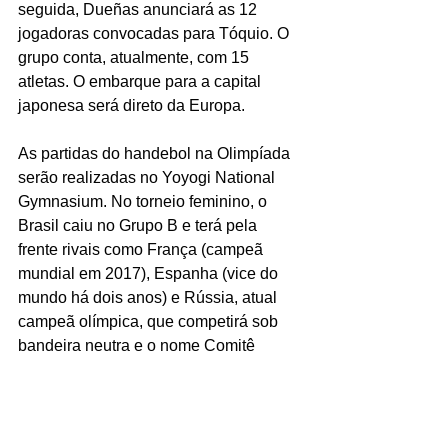
seguida, Dueñas anunciará as 12 
jogadoras convocadas para Tóquio. O 
grupo conta, atualmente, com 15 
atletas. O embarque para a capital 
japonesa será direto da Europa.
As partidas do handebol na Olimpíada 
serão realizadas no Yoyogi National 
Gymnasium. No torneio feminino, o 
Brasil caiu no Grupo B e terá pela 
frente rivais como França (campeã 
mundial em 2017), Espanha (vice do 
mundo há dois anos) e Rússia, atual 
campeã olímpica, que competirá sob 
bandeira neutra e o nome Comitê 
Olímpico Russo. Suécia e Hungria 
também integram a chave. A estreia 
será diante das russas, no dia 24, às 
23h (horário de Brasília).