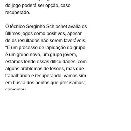
do jogo poderá ser opção, caso 
recuperado.
O técnico Serginho Schiochet avalia os 
últimos jogos como positivos, apesar 
de os resultados não serem favoráveis. 
“É um processo de lapidação do grupo, 
é um grupo novo, um grupo jovem, 
estamos tendo essas dificuldades, com 
alguns problemas de lesões, mas que 
trabalhando e recuperando, vamos sim 
em busca dos pontos que precisamos”, 
comentou.
A equipe viaja, portanto, na quarta-
feira, treina na quinta-feira já em São 
Paulo e na sexta-feira entra em quadra. 
“Os atletas que estão em condições de 