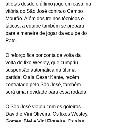
atletas desde o último jogo em casa, na 
vitória do São José contra o Campo 
Mourão. Além dos treinos técnicos e 
táticos, a equipe também se prepara 
para a maneira de jogar da equipe do 
Pato.
O reforço fica por conta da volta da 
volta do fixo Wesley, que cumpriu 
suspensão automática na última 
partida. O ala César Kante, recém 
contratado pelo São José, também 
será uma novidade para essa rodada.
O São José viajou com os goleiros 
David e Vini Oliveira. Os fixos Wesley, 
Gomes, Biel e Vini Figueira. Os alas 
Gabriel Soares, Ronney, Lukinha e 
César Kante. Os pivôs Gustavo e 