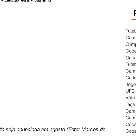
 Sexta-feira - Janeiro
Fute
Camp
Olim
Copa
Copa
Fute
Camp
Cart
Jogo
UFC 
Vôlei
Taça
Camp
Camp
Copa
da seja anunciada em agosto (Foto: Marcos de 
Copa