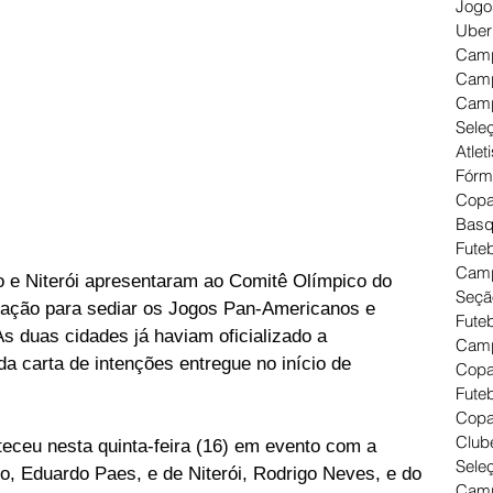
Jogo
Uber
Camp
Camp
Camp
Seleç
Atlet
Fórm
Copa
Basq
Futeb
Camp
ro e Niterói apresentaram ao Comitê Olímpico do 
Seçã
lação para sediar os Jogos Pan-Americanos e 
Fute
 duas cidades já haviam oficializado a 
Camp
da carta de intenções entregue no início de 
Copa
Futeb
Copa
Clube
eceu nesta quinta-feira (16) em evento com a 
Seleç
io, Eduardo Paes, e de Niterói, Rodrigo Neves, e do 
Camp