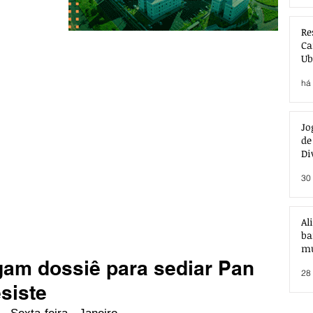
Re
Ca
Ub
Ac
há 
Jo
de
Di
30 
Al
ba
mu
egam dossiê para sediar Pan
28 
siste