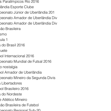
s Paralímpicos Rio 2016
lândia Esporte Clube
eonato Júnior de Uberlândia 201
eonato Amador de Uberlândia Div
eonato Amador de Uberlândia Div
ão Brasileira
ismo
ula 1
 do Brasil 2016
uete
ol Internacional 2016
eonato Mundial de Futsal 2016
o nostalgia
bol Amador de Uberlândia
eonato Mineiro da Segunda Divis
 Libertadores
ol Brasileiro 2016
 do Nordeste
 Atlético Mineiro
ão Brasileira de Futebol
eonato Regional Sub-20