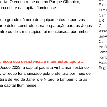
orta. O encontro se deu no Parque Olímpico, 
Futeb
zona oeste da capital fluminense.
Elimi
Camp
u o grande número de equipamentos esportivos 
URT 
parte deles construídos na preparação para os Jogos 
Camp
Asso
entre os dois municípios foi mencionada por ambos 
Sul-
Camp
Amér
Tomb
Tomb
nicou sua desistência e manifestou apoio à 
Futeb
 Desde 2023, a capital paulista vinha manifestando 
Rugb
 O recuo foi anunciado pela prefeitura por meio de 
utura de Rio de Janeiro e Niterói e também cita as 
 capital fluminense.