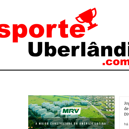
Jo
de
Di
há