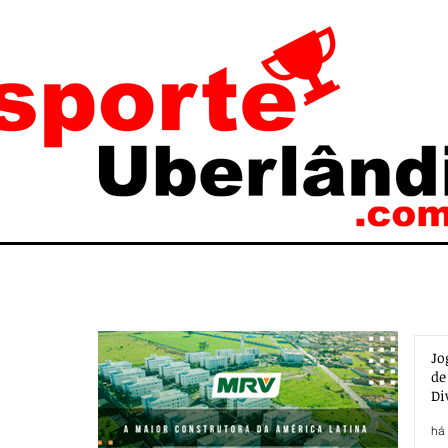
Jo
de
Di
há