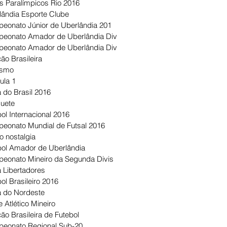
s Paralímpicos Rio 2016
lândia Esporte Clube
eonato Júnior de Uberlândia 201
eonato Amador de Uberlândia Div
eonato Amador de Uberlândia Div
ão Brasileira
ismo
ula 1
 do Brasil 2016
uete
ol Internacional 2016
eonato Mundial de Futsal 2016
o nostalgia
bol Amador de Uberlândia
eonato Mineiro da Segunda Divis
 Libertadores
ol Brasileiro 2016
 do Nordeste
 Atlético Mineiro
ão Brasileira de Futebol
eonato Regional Sub-20