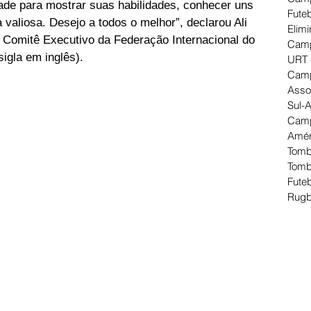
ade para mostrar suas habilidades, conhecer uns 
Futeb
 valiosa. Desejo a todos o melhor”, declarou Ali 
Elimi
 Comitê Executivo da Federação Internacional do 
Camp
sigla em inglês).
URT 
Camp
Asso
Sul-
Camp
Amér
Tomb
Tomb
Futeb
Rugb