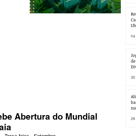
Re
Ca
Ub
Ac
há 
Jo
de
Di
30 
Al
ba
mu
ebe Abertura do Mundial
28 
aia