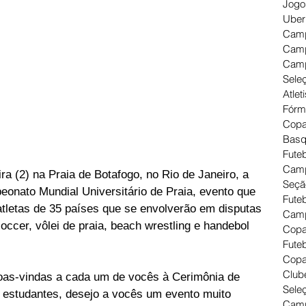
Jogo
Uber
Camp
Camp
Camp
Seleç
Atlet
Fórm
Copa
Basq
Futeb
Camp
ra (2) na Praia de Botafogo, no Rio de Janeiro, a 
Seçã
onato Mundial Universitário de Praia, evento que 
Fute
atletas de 35 países que se envolverão em disputas 
Camp
ccer, vôlei de praia, beach wrestling e handebol 
Copa
Futeb
Copa
Clube
boas-vindas a cada um de vocês à Cerimônia de 
Seleç
 estudantes, desejo a vocês um evento muito 
Camp