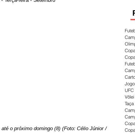
- Terça-feira - Setembro
Fute
Camp
Olim
Copa
Copa
Fute
Camp
Cart
Jogo
UFC 
Vôlei
Taça
Camp
Camp
Copa
 até o próximo domingo (8) (Foto: Célio Júnior / 
Copa