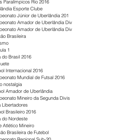
s Paralímpicos Rio 2016
lândia Esporte Clube
eonato Júnior de Uberlândia 201
eonato Amador de Uberlândia Div
eonato Amador de Uberlândia Div
ão Brasileira
ismo
ula 1
 do Brasil 2016
uete
ol Internacional 2016
eonato Mundial de Futsal 2016
o nostalgia
bol Amador de Uberlândia
eonato Mineiro da Segunda Divis
 Libertadores
ol Brasileiro 2016
 do Nordeste
 Atlético Mineiro
ão Brasileira de Futebol
eonato Regional Sub-20