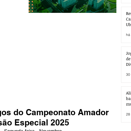
Re
Ca
Ub
Ac
há 
Jo
de
Di
30 
Al
ba
mu
ogos do Campeonato Amador
28 
são Especial 2025