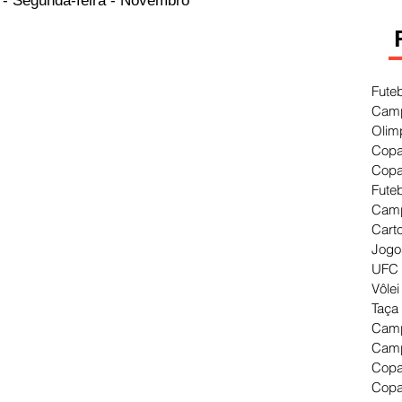
 - Segunda-feira - Novembro
Fute
Camp
Olim
Copa
Copa
Fute
Camp
Cart
Jogo
UFC 
Vôlei
Taça
Camp
Camp
Copa
Copa