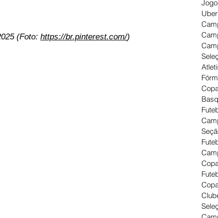
Jogo
Uber
Camp
Camp
025 (Foto: 
https://br.pinterest.com/
)
Camp
Seleç
Atlet
Fórm
Copa
Basq
Futeb
Camp
Seçã
Fute
Camp
Copa
Futeb
Copa
Clube
Seleç
Camp