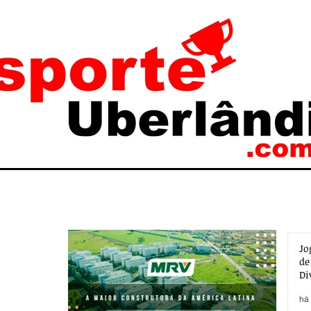
Jo
de
Di
há