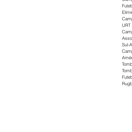
Futeb
Elimi
Camp
URT 
Camp
Asso
Sul-
Camp
Amér
Tomb
Tomb
Futeb
Rugb