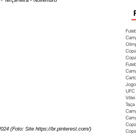
- Terça-feira - Novembro
Fute
Camp
Olim
Copa
Copa
Fute
Camp
Cart
Jogo
UFC 
Vôlei
Taça
Camp
Camp
Copa
024 (Foto: Site 
https://br.pinterest.com/
)
Copa