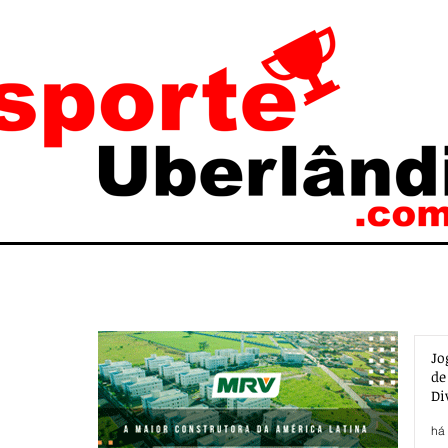
Jo
de
Di
há