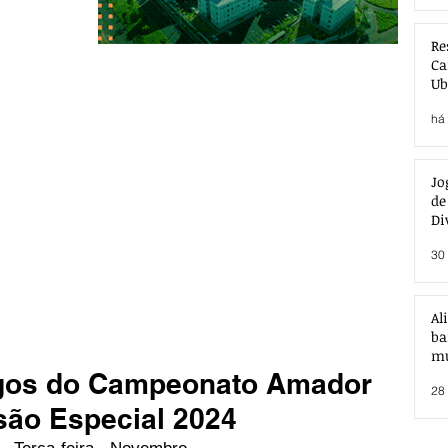
Re
Ca
Ub
Ac
há 
Jo
de
Di
30 
Al
ba
mu
ogos do Campeonato Amador
28 
são Especial 2024