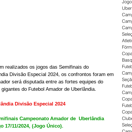
Jogo
Uber
Camp
Camp
Camp
Seleç
Atlet
Fórm
Copa
Basq
Futeb
am realizados os jogos das Semifinais do 
Camp
ia Divisão Especial 2024, os confrontos foram em 
Seçã
mador será disputada entre as fortes equipes do 
Fute
s gigantes do Futebol Amador de Uberlândia.
Camp
Copa
lândia Divisão Especial 2024
Futeb
Copa
Clube
mifinais Campeonato Amador de  
Uberlândia 
Seleç
o 17/11/2024, (Jogo Único).
Camp