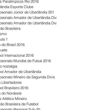
s Paralímpicos Rio 2016
lândia Esporte Clube
eonato Júnior de Uberlândia 201
eonato Amador de Uberlândia Div
eonato Amador de Uberlândia Div
ão Brasileira
ismo
ula 1
 do Brasil 2016
uete
ol Internacional 2016
eonato Mundial de Futsal 2016
o nostalgia
bol Amador de Uberlândia
eonato Mineiro da Segunda Divis
 Libertadores
ol Brasileiro 2016
 do Nordeste
 Atlético Mineiro
ão Brasileira de Futebol
eonato Regional Sub-20