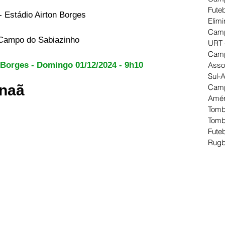
Futeb
- Estádio Airton Borges
Elimi
Camp
 Campo do Sabiazinho 
URT 
Camp
Asso
 Borges - Domingo 01/12/2024 - 9h10
Sul-
anaã
Camp
Amér
Tomb
Tomb
Futeb
Rugb