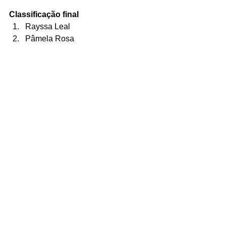
Classificação final
Rayssa Leal
Pâmela Rosa
Virginia Fortes 
Fonte: 
https://diariodonordeste.verdesmare
s.com.br/
Tags:
Rayssa Leal Fadinha Pâmela Rosa Virginia Fortes Skate Street
Game