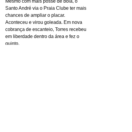
Mesmo com mais posse de bola, o 
Santo André via o Praia Clube ter mais 
chances de ampliar o placar. 
Aconteceu e virou goleada. Em nova 
cobrança de escanteio, Torres recebeu 
em liberdade dentro da área e fez o 
quinto.
Faltando pouco mais de quatro minutos 
para o fim, Ribeirão fez o sexto. Gilvan 
brigou na entrada da área, Ribeirão 
pegou a sobra e fez o sexto. Faltando 
um minuto e meio para o fim do jogo, 
Felipe Carvalho fez outro golaço para 
os visitantes. Ele recebeu passa da 
linha de fundo, veio de trás e bateu 
muito forte no ângulo. Para fechar o 
placar, o artilheiro da LNF bateu pênalti 
para fazer o sétimo.