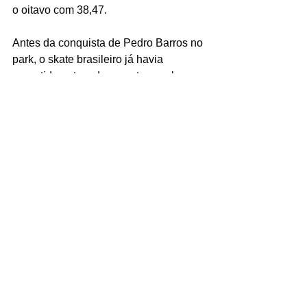
o oitavo com 38,47.
Antes da conquista de Pedro Barros no 
park, o skate brasileiro já havia 
garantido outras duas pratas, ambas no 
street, com Rayssa Leal e Kelvin 
Hoefler.
Fonte: 
https://agenciabrasil.ebc.com.br/
Tags:
Pedro Barros Prata Skate Park Brasil Tóquio Japão