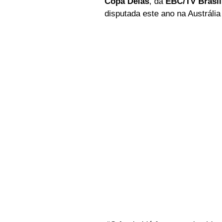
Copa Delas
, da 
EBC/TV Brasil
disputada este ano na Austrália