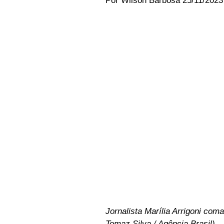
Por Wilson Barbosa 25/11/2023
Jornalista Marília Arrigoni co
Tomaz Silva / Agência Brasil)