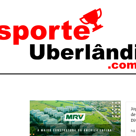
Jo
de
Di
há 