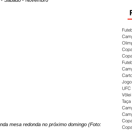
 - Sábado - Novembro
Fute
Camp
Olim
Copa
Copa
Fute
Camp
Cart
Jogo
UFC 
Vôlei
Taça
Camp
Camp
Copa
manda mesa redonda no próximo domingo (Foto: 
Copa