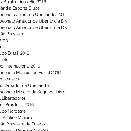
s Paralímpicos Rio 2016
lândia Esporte Clube
eonato Júnior de Uberlândia 201
eonato Amador de Uberlândia Div
eonato Amador de Uberlândia Div
ão Brasileira
ismo
ula 1
 do Brasil 2016
uete
ol Internacional 2016
eonato Mundial de Futsal 2016
o nostalgia
bol Amador de Uberlândia
eonato Mineiro da Segunda Divis
 Libertadores
ol Brasileiro 2016
 do Nordeste
 Atlético Mineiro
ão Brasileira de Futebol
eonato Regional Sub-20