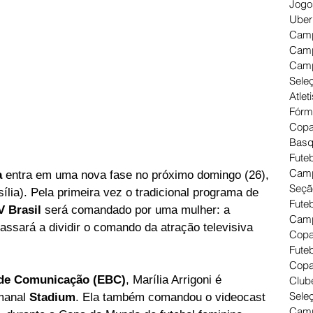
Jogo
Uber
Camp
Camp
Camp
Seleç
Atlet
Fórm
Copa
Basq
Futeb
Camp
a
 entra em uma nova fase no próximo domingo (26), 
Seçã
sília). Pela primeira vez o tradicional programa de 
Fute
V Brasil
 será comandado por uma mulher: a 
Camp
 passará a dividir o comando da atração televisiva 
Copa
Futeb
Copa
 de Comunicação (EBC)
, Marília Arrigoni é 
Clube
Seleç
manal 
Stadium
. Ela também comandou o videocast 
Camp