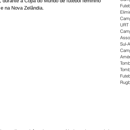
, durante a Copa do Mundo de futebol feminino 
Futeb
 e na Nova Zelândia.
Elimi
Camp
URT 
Camp
Asso
Sul-
Camp
Amér
Tomb
Tomb
Futeb
Rugb