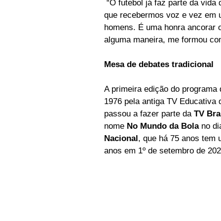
 “O futebol já faz parte da vida das mulheres há muito tempo. Nada mais natural do 
que recebermos voz e vez em u
homens. É uma honra ancorar o
alguma maneira, me formou como 
Mesa de debates tradicional
A primeira edição do programa d
1976 pela antiga TV Educativa 
passou a fazer parte da 
TV Bra
nome 
No Mundo da Bola
 no d
Nacional
, que há 75 anos te
anos em 1º de setembro de 202