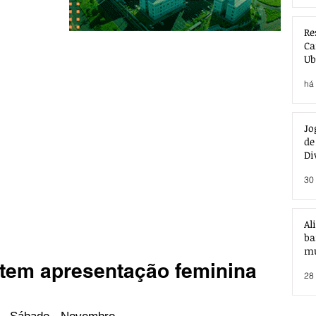
Re
Ca
Ub
Ac
há 
Jo
de
Di
30 
Al
ba
mu
tem apresentação feminina
28 