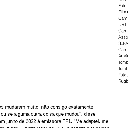
Futeb
Elimi
Camp
URT 
Camp
Asso
Sul-
Camp
Amér
Tomb
Tomb
Futeb
Rugb
isas mudaram muito, não consigo exatamente 
u ou se alguma outra coisa que mudou", disse 
em junho de 2022 à emissora TF1. "Me adaptei, me 