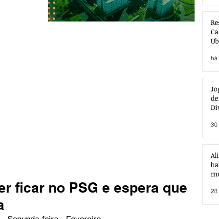
Re
Ca
Ub
Ac
há 
Jo
de
Di
30 
Al
ba
mu
er ficar no PSG e espera que
28 
a