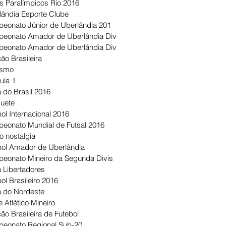
s Paralímpicos Rio 2016
lândia Esporte Clube
eonato Júnior de Uberlândia 201
eonato Amador de Uberlândia Div
eonato Amador de Uberlândia Div
ão Brasileira
ismo
ula 1
 do Brasil 2016
uete
ol Internacional 2016
eonato Mundial de Futsal 2016
o nostalgia
bol Amador de Uberlândia
eonato Mineiro da Segunda Divis
 Libertadores
ol Brasileiro 2016
 do Nordeste
 Atlético Mineiro
ão Brasileira de Futebol
eonato Regional Sub-20