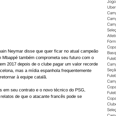
Jogo
Uber
Camp
Camp
Camp
Seleç
Atlet
Fórm
Copa
ain Neymar disse que quer ficar no atual campeão 
Basq
an Mbappé também comprometa seu futuro com o 
Futeb
m 2017 depois de o clube pagar um valor recorde 
Camp
Seçã
rcelona, mas a mídia espanhola frequentemente 
Fute
retornar à equipe catalã.
Camp
Copa
 em seu contrato e o novo técnico do PSG, 
Futeb
relatos de que o atacante francês pode se 
Copa
Clube
Seleç
Camp