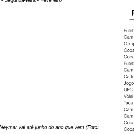
- Segunda-feira - Fevereiro
Fute
Camp
Olim
Copa
Copa
Fute
Camp
Cart
Jogo
UFC 
Vôlei
Taça
Camp
Camp
Copa
 Neymar vai até junho do ano que vem (Foto: 
Copa