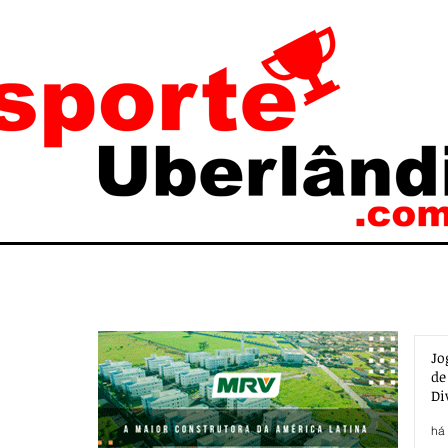
Jo
de
Di
há 