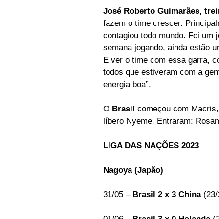
José Roberto Guimarães, trei
fazem o time crescer. Principa
contagiou todo mundo. Foi um jo
semana jogando, ainda estão u
E ver o time com essa garra, c
todos que estiveram com a gent
energia boa”. 
O
 Brasil 
começou com Macris, K
líbero Nyeme. Entraram: Rosam
LIGA DAS NAÇÕES 2023 
Nagoya (Japão) 
31/05 – 
Brasil 2 x 3 China
 (23/
01/06 – 
Brasil 3 x 0 Holanda
 (