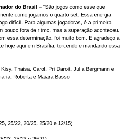
nador do Brasil 
– “São jogos como esse que 
lmente como jogamos o quarto set. Essa energia 
go difícil. Para algumas jogadoras, é a primeira 
m pouco fora de ritmo, mas a superação aconteceu. 
om essa determinação, foi muito bom. E agradeço a 
e hoje aqui em Brasília, torcendo e mandando essa 
isy, Thaisa, Carol, Pri Daroit, Julia Bergmann e 
aria, Roberta e Maiara Basso  
25, 25/22, 20/25, 25/20 e 12/15)
25/23, 25/23 e 25/21)