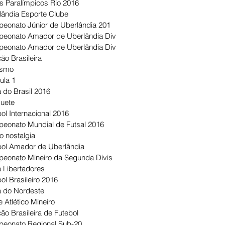
s Paralímpicos Rio 2016
lândia Esporte Clube
eonato Júnior de Uberlândia 201
eonato Amador de Uberlândia Div
eonato Amador de Uberlândia Div
ão Brasileira
ismo
ula 1
 do Brasil 2016
uete
ol Internacional 2016
eonato Mundial de Futsal 2016
o nostalgia
bol Amador de Uberlândia
eonato Mineiro da Segunda Divis
 Libertadores
ol Brasileiro 2016
 do Nordeste
 Atlético Mineiro
ão Brasileira de Futebol
eonato Regional Sub-20