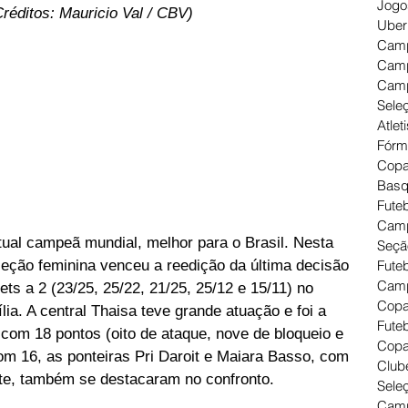
Jogo
Créditos: Mauricio Val / CBV)
Uber
Camp
Camp
Camp
Seleç
Atlet
Fórm
Copa
Basq
Futeb
Camp
tual campeã mundial, melhor para o Brasil. Nesta 
Seçã
Fute
seleção feminina venceu a reedição da última decisão 
Camp
s a 2 (23/25, 25/22, 21/25, 25/12 e 15/11) no 
Copa
lia. A central Thaisa teve grande atuação e foi a 
Futeb
com 18 pontos (oito de ataque, nove de bloqueio e 
Copa
om 16, as ponteiras Pri Daroit e Maiara Basso, com 
Clube
te, também se destacaram no confronto.  
Seleç
Camp