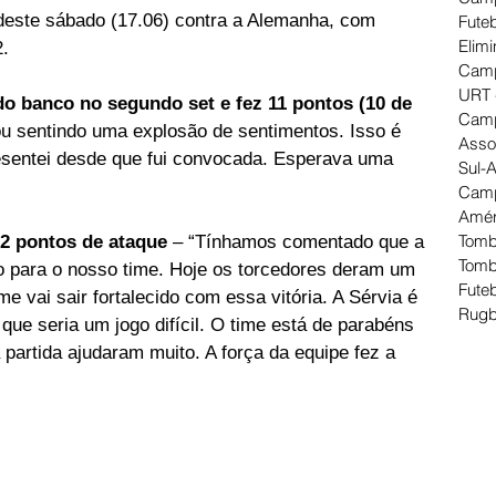
 deste sábado (17.06) contra a Alemanha, com 
Futeb
Elimi
.  
Camp
URT 
do banco no segundo set e fez 11 pontos (10 de 
Camp
ou sentindo uma explosão de sentimentos. Isso é 
Asso
resentei desde que fui convocada. Esperava uma 
Sul-
Camp
Amér
Tomb
12 pontos de ataque 
– “Tínhamos comentado que a 
Tomb
vo para o nosso time. Hoje os torcedores deram um 
Futeb
e vai sair fortalecido com essa vitória. A Sérvia é 
Rugb
ue seria um jogo difícil. O time está de parabéns 
partida ajudaram muito. A força da equipe fez a 