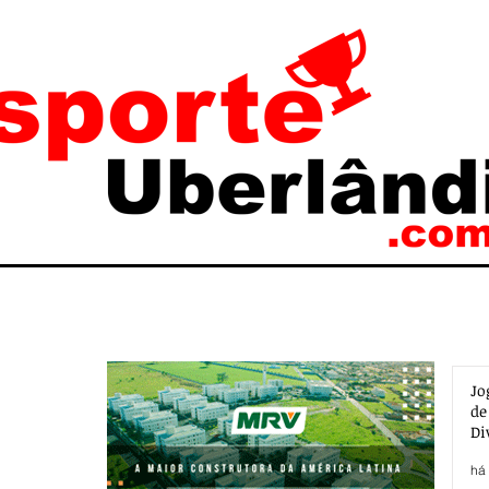
Jo
de
Di
há