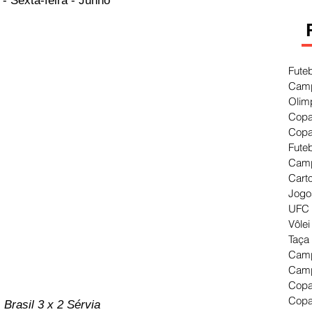
- Sexta-feira - Junho
Fute
Camp
Olim
Copa
Copa
Fute
Camp
Cart
Jogo
UFC 
Vôlei
Taça
Camp
Camp
Copa
Copa
Brasil 3 x 2 Sérvia 