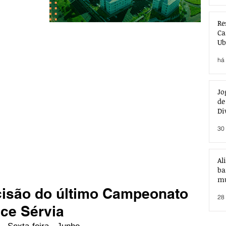
Re
Ca
Ub
Ac
há 
Jo
de
Di
30 
Al
ba
mu
cisão do último Campeonato
28 
nce Sérvia