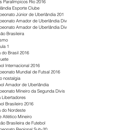
s Paralímpicos Rio 2016
lândia Esporte Clube
eonato Júnior de Uberlândia 201
eonato Amador de Uberlândia Div
eonato Amador de Uberlândia Div
ão Brasileira
ismo
ula 1
 do Brasil 2016
uete
ol Internacional 2016
eonato Mundial de Futsal 2016
o nostalgia
bol Amador de Uberlândia
eonato Mineiro da Segunda Divis
 Libertadores
ol Brasileiro 2016
 do Nordeste
 Atlético Mineiro
ão Brasileira de Futebol
eonato Regional Sub-20