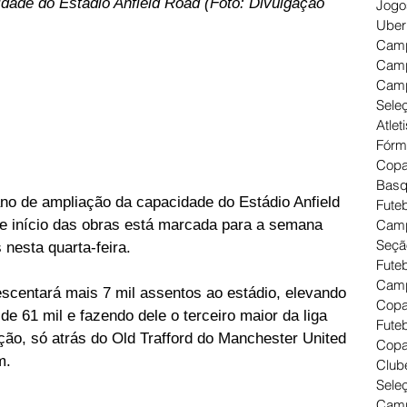
idade do Estádio Anfield Road (Foto: Divulgação 
Jogo
Uber
Camp
Camp
Camp
Seleç
Atlet
Fórm
Copa
Basq
ano de ampliação da capacidade do Estádio Anfield 
Futeb
Camp
de início das obras está marcada para a semana 
Seçã
 nesta quarta-feira.
Fute
Camp
scentará mais 7 mil assentos ao estádio, elevando 
Copa
de 61 mil e fazendo dele o terceiro maior da liga 
Futeb
o, só atrás do Old Trafford do Manchester United 
Copa
m.
Clube
Seleç
Camp