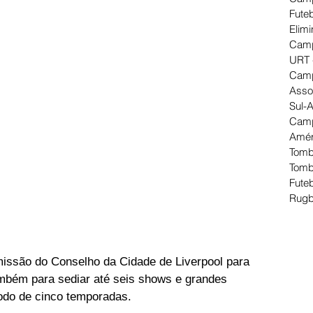
Futeb
Elimi
Camp
URT 
Camp
Asso
Sul-
Camp
Amér
Tomb
Tomb
Futeb
Rugb
issão do Conselho da Cidade de Liverpool para 
mbém para sediar até seis shows e grandes 
odo de cinco temporadas.