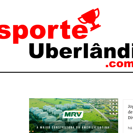
Jo
de
Di
há