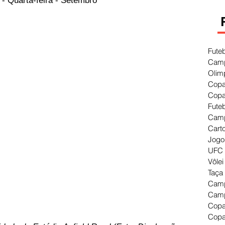
- Quarta-feira - Setembro
Fute
Camp
Olim
Copa
Copa
Fute
Camp
Cart
Jogo
UFC 
Vôlei
Taça
Camp
Camp
Copa
Copa