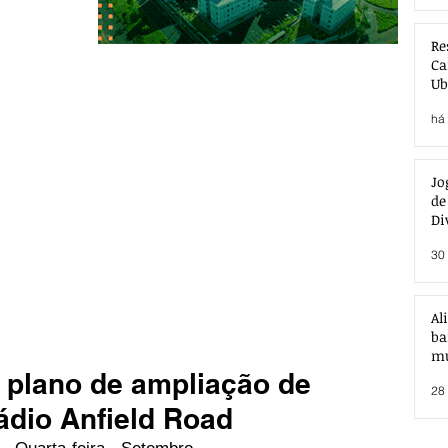
Re
Ca
Ub
Ac
há 
Jo
de
Di
30 
Al
ba
mu
 plano de ampliação de
28 
ádio Anfield Road