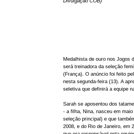
Divulgação COB)
Medalhista de ouro nos Jogos 
será treinadora da seleção femi
(França). O anúncio foi feito p
nesta segunda-feira (13). A apr
seletiva que definirá a equipe
Sarah se aposentou dos tatames
- a filha, Nina, nasceu em maio
seleção principal) e que també
2008, e do Rio de Janeiro, em 
que era responsável pela equip