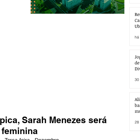
Re
Ca
Ub
Ac
há 
Jo
de
Di
30 
Al
ba
mu
pica, Sarah Menezes será
28 
 feminina