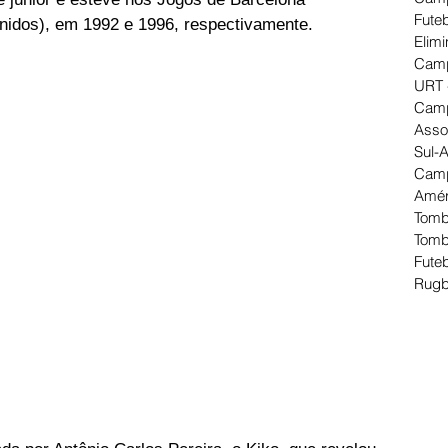
Futeb
nidos), em 1992 e 1996, respectivamente.
Elimi
Camp
URT 
Camp
Asso
Sul-
Camp
Amér
Tomb
Tomb
Futeb
Rugb