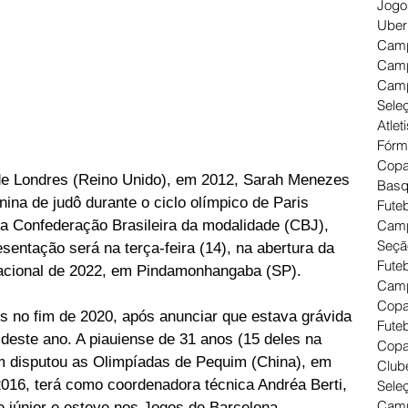
Jogo
Uber
Camp
Camp
Camp
Seleç
Atlet
Fórm
Copa
de Londres (Reino Unido), em 2012, Sarah Menezes 
Basq
nina de judô durante o ciclo olímpico de Paris 
Futeb
ela Confederação Brasileira da modalidade (CBJ), 
Camp
Seçã
esentação será na terça-feira (14), na abertura da 
Fute
 nacional de 2022, em Pindamonhangaba (SP).
Camp
Copa
 no fim de 2020, após anunciar que estava grávida 
Futeb
 deste ano. A piauiense de 31 anos (15 deles na 
Copa
m disputou as Olimpíadas de Pequim (China), em 
Clube
2016, terá como coordenadora técnica Andréa Berti, 
Seleç
Camp
e júnior e esteve nos Jogos de Barcelona 