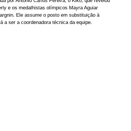
da por Antônio Carlos Pereira, o Kiko, que revelou 
ly e os medalhistas olímpicos Mayra Aguiar 
argnin. Ele assume o posto em substituição à 
rá a ser a coordenadora técnica da equipe.