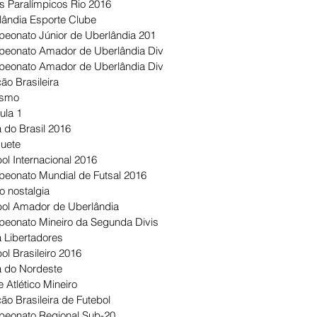
s Paralímpicos Rio 2016
lândia Esporte Clube
eonato Júnior de Uberlândia 201
eonato Amador de Uberlândia Div
eonato Amador de Uberlândia Div
ão Brasileira
ismo
ula 1
 do Brasil 2016
uete
ol Internacional 2016
eonato Mundial de Futsal 2016
o nostalgia
bol Amador de Uberlândia
eonato Mineiro da Segunda Divis
 Libertadores
ol Brasileiro 2016
 do Nordeste
 Atlético Mineiro
ão Brasileira de Futebol
eonato Regional Sub-20