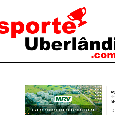
Jo
de
Di
há