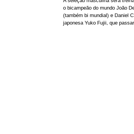
A seleção masculina será treina
o bicampeão do mundo João Der
(também bi mundial) e Daniel C
japonesa Yuko Fujii, que passa