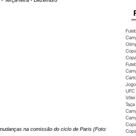
- Terça-feira - Dezembro
Fute
Camp
Olim
Copa
Copa
Fute
Camp
Cart
Jogo
UFC 
Vôlei
Taça
Camp
Camp
Copa
 mudanças na comissão do ciclo de Paris (Foto: 
Copa