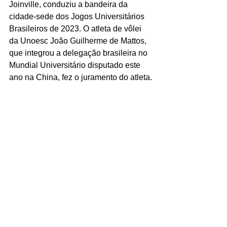
Joinville, conduziu a bandeira da 
cidade-sede dos Jogos Universitários 
Brasileiros de 2023. O atleta de vôlei 
da Unoesc João Guilherme de Mattos, 
que integrou a delegação brasileira no 
Mundial Universitário disputado este 
ano na China, fez o juramento do atleta.
Logo depois a bandeira do Brasil foi 
conduzida pela velocista Ádria Santos, 
tetracampeã paralímpica e maior 
medalhista paralímpica do Brasil. Ao 
lado de Ádria, que é mineira de 
nascimento, mas escolheu Joinville 
para morar há 20 anos, o nadador 
olímpico Eduardo Fischer, natural da 
cidade, também participou da festa. O 
desfile com o fogo simbólico e o 
acendimento da pira olímpica coube à 