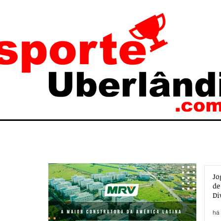
Jo
de
Di
há