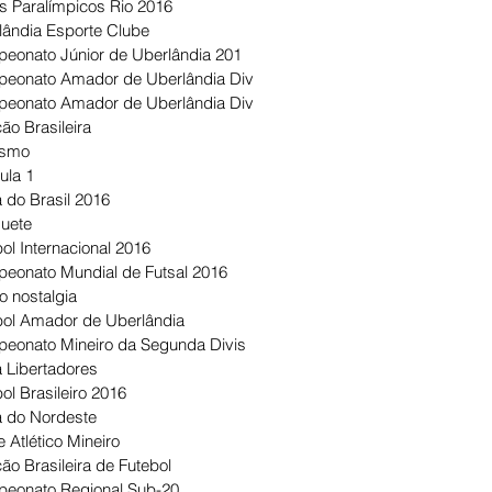
s Paralímpicos Rio 2016
lândia Esporte Clube
eonato Júnior de Uberlândia 201
eonato Amador de Uberlândia Div
eonato Amador de Uberlândia Div
ão Brasileira
ismo
ula 1
 do Brasil 2016
uete
ol Internacional 2016
eonato Mundial de Futsal 2016
o nostalgia
bol Amador de Uberlândia
eonato Mineiro da Segunda Divis
 Libertadores
ol Brasileiro 2016
 do Nordeste
 Atlético Mineiro
ão Brasileira de Futebol
eonato Regional Sub-20