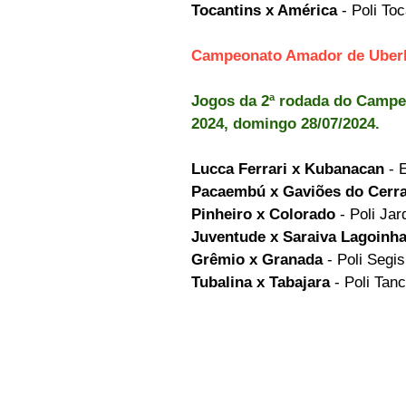
Tocantins x América
 - Poli To
Campeonato Amador de Uberlâ
Jogos da 2ª rodada do Campe
2024, domingo 28/07/2024.
Lucca Ferrari x Kubanacan
 - 
Pacaembú x Gaviões do Cerr
Pinheiro x Colorado
 - Poli Ja
Juventude x Saraiva Lagoinha
Grêmio x Granada
 - Poli Seg
Tubalina x Tabajara
 - Poli Ta