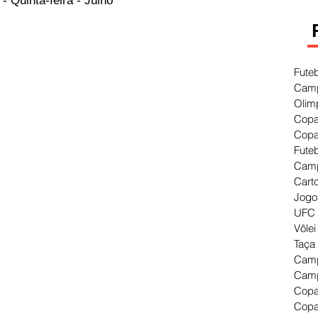
 Quinta-feira - Julho
Fute
Camp
Olim
Copa
Copa
Fute
Camp
Cart
Jogo
UFC 
Vôlei
Taça
Camp
Camp
Copa
Copa