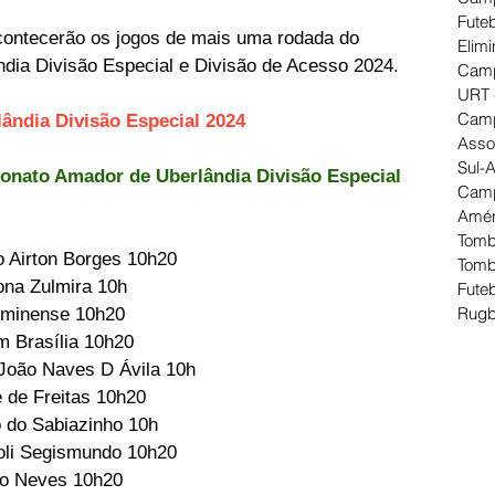
Futeb
contecerão os jogos de mais uma rodada do 
Elimi
ia Divisão Especial e Divisão de Acesso 2024.
Camp
URT 
Camp
ndia Divisão Especial 2024
Asso
Sul-
onato Amador de Uberlândia Divisão Especial 
Camp
Amér
Tomb
io Airton Borges 10h20
Tomb
Dona Zulmira 10h
Futeb
Rugb
luminense 10h20
im Brasília 10h20
i João Naves D Ávila 10h
te de Freitas 10h20
 do Sabiazinho 10h
Poli Segismundo 10h20
edo Neves 10h20