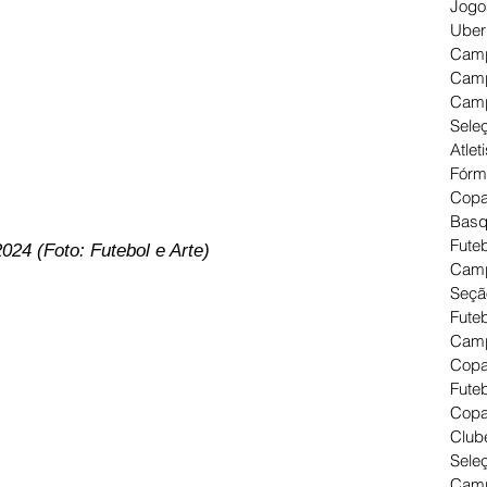
Jogo
Uber
Camp
Camp
Camp
Seleç
Atlet
Fórm
Copa
Basq
Futeb
024 (Foto: Futebol e Arte)
Camp
Seçã
Fute
Camp
Copa
Futeb
Copa
Clube
Seleç
Camp