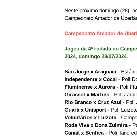
Neste próximo domingo (28), a
Campeonato Amador de Uberlând
Campeonato Amador de Uberlâ
Jogos da 4ª rodada do Campe
2024, domingo 28/07/2024.
São Jorge x Araguaia
 - Estád
Independente x Cocal
 - Poli 
Fluminense x Aurora 
- Poli F
Girassol x Martins
 - Poli Jard
Rio Branco x Cruz Azu
l - Pol
Guará x Unisport
 - Poli Luizo
Voluntários x Luizote
 - Campo
Roda Viva x Dona Zulmira
 - 
Canaã x Benfica
 - Poli Tancr