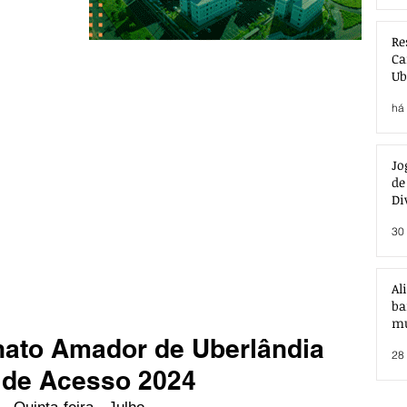
Re
Ca
Ub
Ac
há 
Jo
de
Di
30 
Al
ba
mu
ato Amador de Uberlândia
28 
e de Acesso 2024