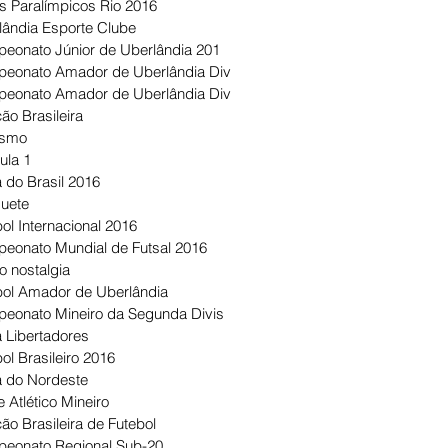
s Paralímpicos Rio 2016
lândia Esporte Clube
eonato Júnior de Uberlândia 201
eonato Amador de Uberlândia Div
eonato Amador de Uberlândia Div
ão Brasileira
ismo
ula 1
 do Brasil 2016
uete
ol Internacional 2016
eonato Mundial de Futsal 2016
o nostalgia
bol Amador de Uberlândia
eonato Mineiro da Segunda Divis
 Libertadores
ol Brasileiro 2016
 do Nordeste
 Atlético Mineiro
ão Brasileira de Futebol
eonato Regional Sub-20