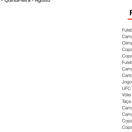
 Quinta-feira - Agosto 
Fute
Camp
Olim
Copa
Copa
Fute
Camp
Cart
Jogo
UFC 
Vôlei
Taça
Camp
Camp
Copa
Copa