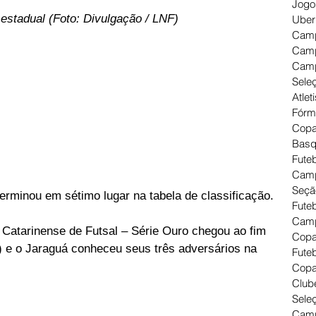
Jogo
estadual (Foto: Divulgação / LNF)
Uber
Camp
Camp
Camp
Seleç
Atlet
Fórm
Copa
Basq
Futeb
Camp
Seçã
erminou em sétimo lugar na tabela de classificação.
Fute
Camp
Catarinense de Futsal – Série Ouro chegou ao fim 
Copa
(8) e o Jaraguá conheceu seus três adversários na 
Futeb
Copa
Clube
Seleç
Camp