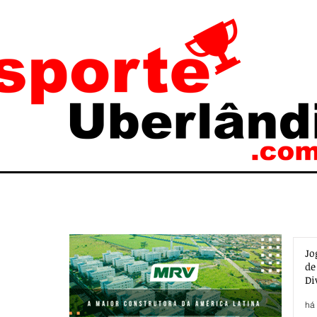
Jo
de
Di
há