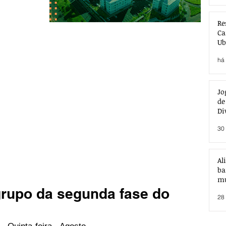
Re
Ca
Ub
Ac
há 
Jo
de
Di
30 
Al
ba
mu
rupo da segunda fase do
28 