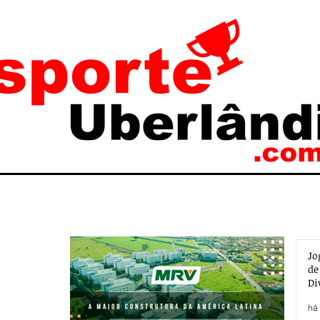
Jo
de
Di
há 