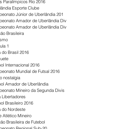
s Paralímpicos Rio 2016
lândia Esporte Clube
eonato Júnior de Uberlândia 201
eonato Amador de Uberlândia Div
eonato Amador de Uberlândia Div
ão Brasileira
ismo
ula 1
 do Brasil 2016
uete
ol Internacional 2016
eonato Mundial de Futsal 2016
o nostalgia
bol Amador de Uberlândia
eonato Mineiro da Segunda Divis
 Libertadores
ol Brasileiro 2016
 do Nordeste
 Atlético Mineiro
ão Brasileira de Futebol
eonato Regional Sub-20