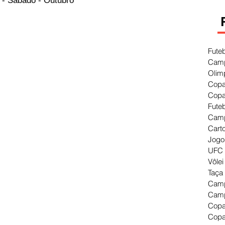
 - Sábado - Outubro
Fute
Camp
Olim
Copa
Copa
Fute
Camp
Cart
Jogo
UFC 
Vôlei
Taça
Camp
Camp
Copa
Copa