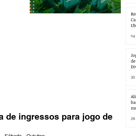
Re
Ca
Ub
Ac
há 
Jo
de
Di
30 
Al
ba
mu
a de ingressos para jogo de
28 