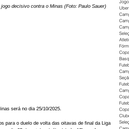
Jogo
 jogo decisivo contra o Minas (Foto: Paulo Sauer)
Uber
Camp
Camp
Camp
Seleç
Atlet
Fórm
Copa
Basq
Futeb
Camp
Seçã
Fute
Camp
Copa
Futeb
nas será no dia 25/10/2025.
Copa
Clube
Seleç
s para o duelo de volta das oitavas de final da Liga 
Camp