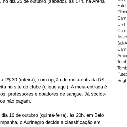
 no dia 25 de outubro (sábado), às 17h, na Arena 
Futeb
Elimi
Camp
URT 
Camp
Asso
Sul-
Camp
Amér
Tomb
Tomb
Futeb
sta R$ 30 (inteira), com opção de meia-entrada R$ 
Rugb
ta no site do clube (clique aqui). A meia-entrada é 
sos, professores e doadores de sangue. Já sócios-
nos não pagam.
 dia 16 de outubro (quinta-feira), às 20h, em Belo 
mpanha, o Aurinegro decide a classificação em 