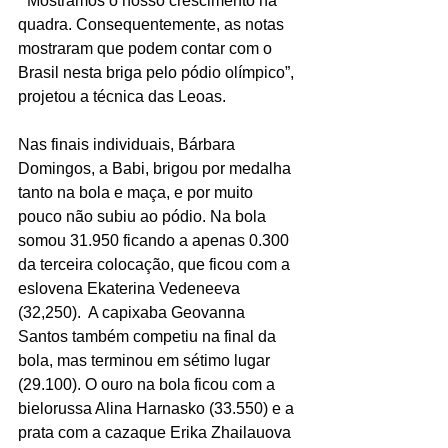
 “Mostramos o nosso crescimento na 
quadra. Consequentemente, as notas 
mostraram que podem contar com o 
Brasil nesta briga pelo pódio olímpico”, 
projetou a técnica das Leoas.
Nas finais individuais, Bárbara 
Domingos, a Babi, brigou por medalha 
tanto na bola e maça, e por muito 
pouco não subiu ao pódio. Na bola 
somou 31.950 ficando a apenas 0.300 
da terceira colocação, que ficou com a 
eslovena Ekaterina Vedeneeva 
(32,250).  A capixaba Geovanna 
Santos também competiu na final da 
bola, mas terminou em sétimo lugar 
(29.100). O ouro na bola ficou com a 
bielorussa Alina Harnasko (33.550) e a 
prata com a cazaque Erika Zhailauova 