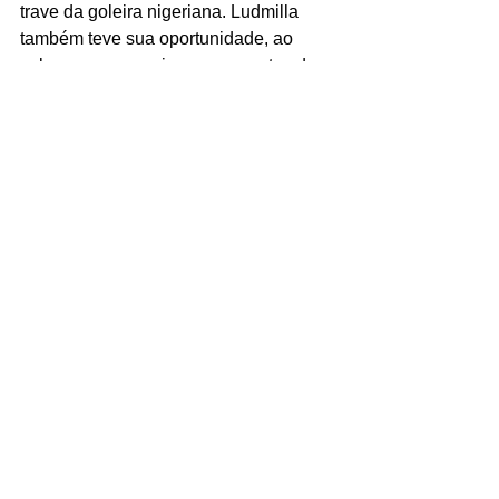
trave da goleira nigeriana. Ludmilla 
também teve sua oportunidade, ao 
cabecear com perigo, pouco antes de 
dar lugar a Jheniffer. No mesmo 
instante, Yayá saiu, para a entrada de 
Ana Vitória.
Daí para frente o rendimento dos dois 
times decaiu. Marta até teve uma boa 
chance de ampliar, mas parou em 
Nnadozie. Aos 37, a autora do gol Gabi 
Nunes foi substituída por Kerolin. No 
fim, a seleção nigeriana pressionou, 
pressionou, mas o Brasil segurou a 
vitória.