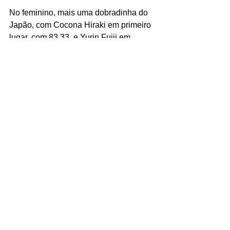
No feminino, mais uma dobradinha do 
Japão, com Cocona Hiraki em primeiro 
lugar, com 83.33, e Yurin Fujii em 
terceiro, com 72.00. Ryby Lilley, dos 
Estados Unidos, levou a medalha de 
prata (73.66). Isadora Pacheco foi a 
representante do Brasil na prova e 
ficou em oitavo lugar, com 58.00.