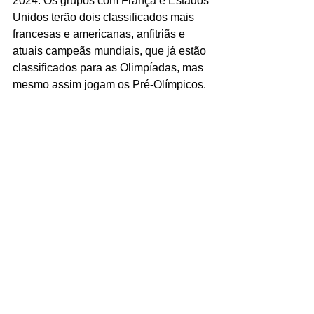
2024. Os grupos com França e Estados 
Unidos terão dois classificados mais 
francesas e americanas, anfitriãs e 
atuais campeãs mundiais, que já estão 
classificados para as Olimpíadas, mas 
mesmo assim jogam os Pré-Olímpicos.
Sopron, na Hungria, Antuérpia, na 
Bélgica, e uma cidade a ser definida na 
China também receberão os outros três 
Pré-Olímpicos, no mesmo período, de 
onde sairão todos os classificados para 
o naipe feminino nos Jogos Olímpicos.