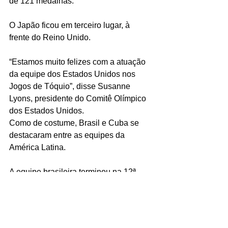
de 121 medalhas.
O Japão ficou em terceiro lugar, à 
frente do Reino Unido.
“Estamos muito felizes com a atuação 
da equipe dos Estados Unidos nos 
Jogos de Tóquio”, disse Susanne 
Lyons, presidente do Comitê Olímpico 
dos Estados Unidos.
Como de costume, Brasil e Cuba se 
destacaram entre as equipes da 
América Latina.
A equipe brasileira terminou na 12ª 
posição, com sete ouros, seis pratas e 
oito bronzes.
Os cubanos conquistaram o 14º lugar 