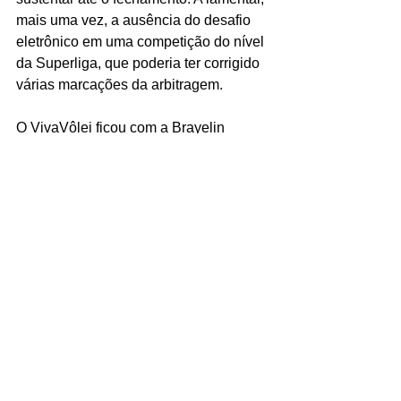
mais uma vez, a ausência do desafio 
eletrônico em uma competição do nível 
da Superliga, que poderia ter corrigido 
várias marcações da arbitragem.
O VivaVôlei ficou com a Brayelin 
Martinez. No placar das maiores 
pontuadoras, Tainara, fixada como 
oposta, liderou o clássico anotando 22, 
seguida pela dominicana, agora 
ponteira, com 19. Pelo lado do Minas, 
equilíbrio: Kisy (15), Thaísa (13) e 
Peña (13).
Na próxima sexta-feira (25), o Gerdau 
Minas enfrentará o Barueri, fora de 
casa, às 21h. No sábado (26), o líder 
Dentil/Praia Clube receberá em 