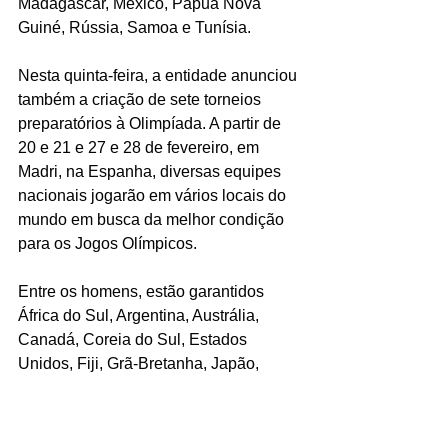
Madagascar, México, Papua Nova 
Guiné, Rússia, Samoa e Tunísia.
Nesta quinta-feira, a entidade anunciou 
também a criação de sete torneios 
preparatórios à Olimpíada. A partir de 
20 e 21 e 27 e 28 de fevereiro, em 
Madri, na Espanha, diversas equipes 
nacionais jogarão em vários locais do 
mundo em busca da melhor condição 
para os Jogos Olímpicos.
Entre os homens, estão garantidos 
África do Sul, Argentina, Austrália, 
Canadá, Coreia do Sul, Estados 
Unidos, Fiji, Grã-Bretanha, Japão, 
Nova Zelândia e Quênia.
No torneio feminino, dez 