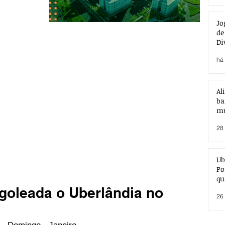
Jo
de
Di
há 
Al
ba
mu
28 
Ub
Po
qu
goleada o Uberlândia no
26 