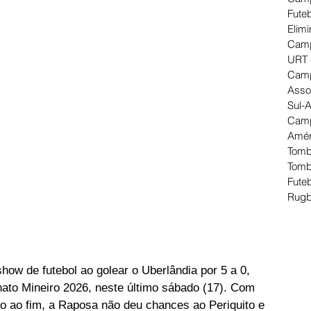
Futeb
Elimi
Camp
URT 
Camp
Asso
Sul-
Camp
Amér
Tomb
Tomb
Futeb
Rugb
ow de futebol ao golear o Uberlândia por 5 a 0, 
ato Mineiro 2026, neste último sábado (17). Com 
o ao fim, a Raposa não deu chances ao Periquito e 