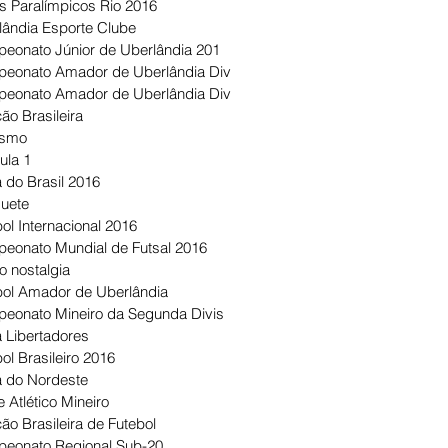
s Paralímpicos Rio 2016
lândia Esporte Clube
eonato Júnior de Uberlândia 201
eonato Amador de Uberlândia Div
eonato Amador de Uberlândia Div
ão Brasileira
ismo
ula 1
 do Brasil 2016
uete
ol Internacional 2016
eonato Mundial de Futsal 2016
o nostalgia
bol Amador de Uberlândia
eonato Mineiro da Segunda Divis
 Libertadores
ol Brasileiro 2016
 do Nordeste
 Atlético Mineiro
ão Brasileira de Futebol
eonato Regional Sub-20