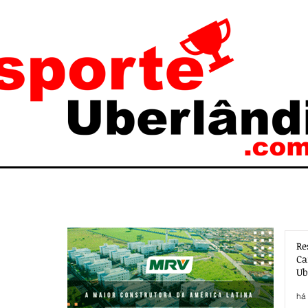
Re
Ca
Ub
Ac
há 