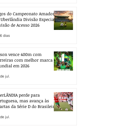
gos do Campeonato Amador
 Uberlândia Divisão Especial e
visão de Acesso 2026
6 dias
ison vence 400m com
rreiras com melhor marca
ndial em 2026
de jul.
erLÂNDIA perde para
rtuguesa, mas avança às
artas da Série D do Brasileiro
de jul.