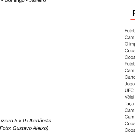
 - Domingo - Janeiro
Fute
Camp
Olim
Copa
Copa
Fute
Camp
Cart
Jogo
UFC 
Vôlei
Taça
Camp
Camp
uzeiro 5 x 0 Uberlândia 
Copa
(Foto: Gustavo Aleixo)
Copa