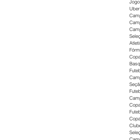
Jogo
Uber
Camp
Camp
Camp
Seleç
Atlet
Fórm
Copa
Basq
Futeb
Camp
Seçã
Fute
Camp
Copa
Futeb
Copa
Clube
Seleç
Camp