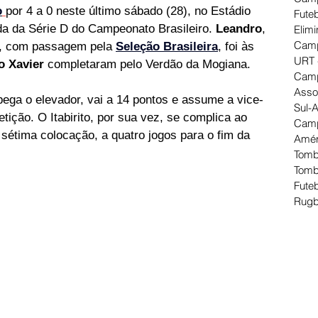
o
por 4 a 0 neste último sábado (28), no Estádio 
Futeb
da da Série D do Campeonato Brasileiro. 
Leandro
, 
Elimi
Camp
o, com passagem pela
Seleção Brasileira
, foi às 
URT 
o Xavier
 completaram pelo Verdão da Mogiana.
Camp
Asso
pega o elevador, vai a 14 pontos e assume a vice-
Sul-
ição. O Itabirito, por sua vez, se complica ao 
Camp
sétima colocação, a quatro jogos para o fim da 
Amér
Tomb
Tomb
Futeb
Rugb