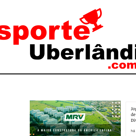
Jo
de
Di
há