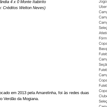
Jogo
ândia 4 x 0 Monte Itabirito 
Uber
o: Créditos Welton Neves)
Camp
Camp
Camp
Seleç
Atlet
Fórm
Copa
Basq
Futeb
Camp
Seçã
Fute
Camp
Copa
Futeb
Copa
cado em 2013 pela Amarelinha, foi às redes duas 
Clube
 do Verdão da Mogiana.
Seleç
Camp