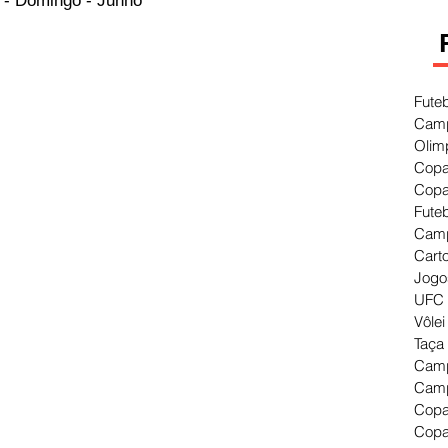
 - Domingo - Junho
Fute
Camp
Olim
Copa
Copa
Fute
Camp
Cart
Jogo
UFC 
Vôlei
Taça
Camp
Camp
Copa
Copa