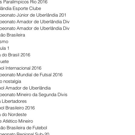
s Paralímpicos Rio 2016
lândia Esporte Clube
eonato Júnior de Uberlândia 201
eonato Amador de Uberlândia Div
eonato Amador de Uberlândia Div
ão Brasileira
ismo
ula 1
 do Brasil 2016
uete
ol Internacional 2016
eonato Mundial de Futsal 2016
o nostalgia
bol Amador de Uberlândia
eonato Mineiro da Segunda Divis
 Libertadores
ol Brasileiro 2016
 do Nordeste
 Atlético Mineiro
ão Brasileira de Futebol
eonato Regional Sub-20