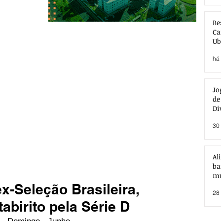
Re
Ca
Ub
Ac
há 
Jo
de
Di
30 
Al
ba
mu
x-Seleção Brasileira,
28 
tabirito pela Série D