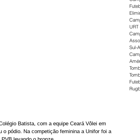
Futeb
Elimi
Camp
URT 
Camp
Asso
Sul-
Camp
Amér
Tomb
Tomb
Futeb
Rugb
Colégio Batista, com a equipe Ceará Vôlei em 
o pódio. Na competição feminina a Unifor foi a 
PVB levando o bronze.