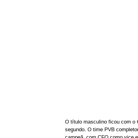
O título masculino ficou com o 
segundo. O time PVB completou 
campeã, com CFO como vice e 