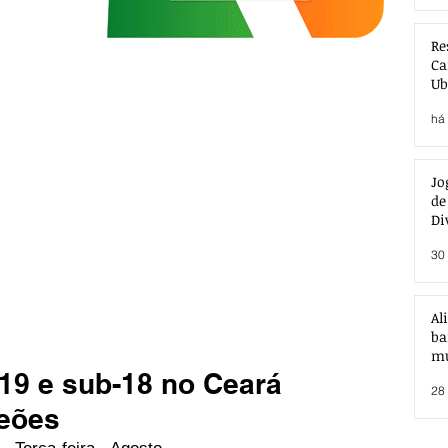
Re
Ca
Ub
Ac
há 
Jo
de
Di
30 
Al
ba
mu
9 e sub-18 no Ceará
28 
eões