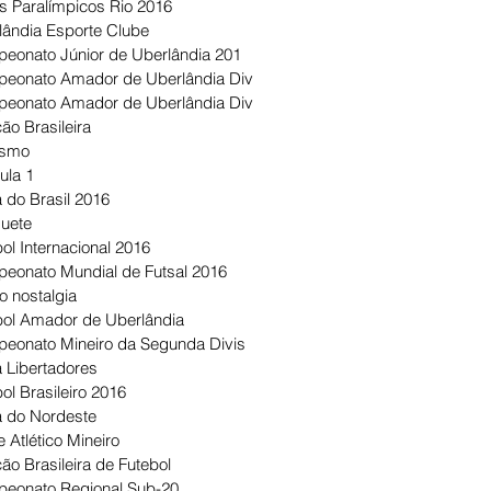
s Paralímpicos Rio 2016
lândia Esporte Clube
eonato Júnior de Uberlândia 201
eonato Amador de Uberlândia Div
eonato Amador de Uberlândia Div
ão Brasileira
ismo
ula 1
 do Brasil 2016
uete
ol Internacional 2016
eonato Mundial de Futsal 2016
o nostalgia
bol Amador de Uberlândia
eonato Mineiro da Segunda Divis
 Libertadores
ol Brasileiro 2016
 do Nordeste
 Atlético Mineiro
ão Brasileira de Futebol
eonato Regional Sub-20