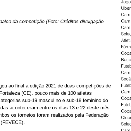
Jogo
Uber
Camp
Camp
palco da competição (Foto: Créditos divulgação 
Camp
Seleç
Atlet
Fórm
Copa
Basq
Futeb
Camp
Seçã
Fute
gou ao final a edição 2021 de duas competições de 
Camp
Fortaleza (CE), pouco mais de 100 atletas 
Copa
categorias sub-19 masculino e sub-18 feminino do 
Futeb
das aconteceram entre os dias 13 e 22 deste mês 
Copa
mbos os torneios foram realizados pela Federação 
Clube
á (FEVECE).
Seleç
Camp