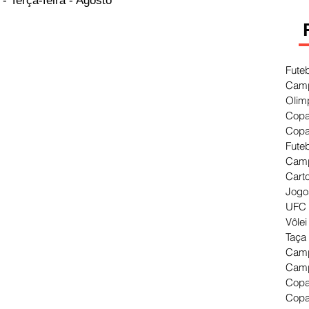
- Terça-feira - Agosto
Fute
Camp
Olim
Copa
Copa
Fute
Camp
Cart
Jogo
UFC 
Vôlei
Taça
Camp
Camp
Copa
Copa