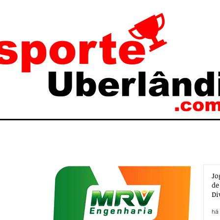
Jo
de
Di
há 