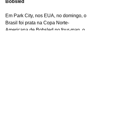
Bobsled
Em Park City, nos EUA, no domingo, o 
Brasil foi prata na Copa Norte-
Americana de Bobsled no four-man, o 
tradicional trenó de quatro homens. 
Dirigido por Edson Bindilatti, o trenó 
brasileiro teve ainda Edson Martins, 
Rafael Souza e Erick Vianna. Com 
cinco pódios em cinco provas, Bindilatti 
lidera o ranking da Copa Norte-
Americana, circuito com provas apenas 
na América do Norte, e é 16º do 
ranking mundial.
O Brasil ainda teve a estreia de um 
segundo time, júnior, com Gustavo 
Ferreira pilotando pela primeira vez.