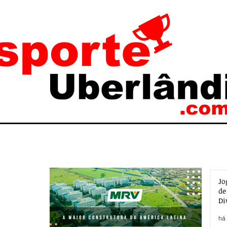
Jo
de
Di
há 