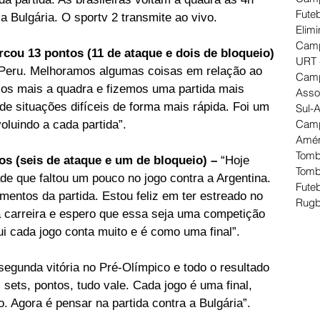
Futeb
 a Bulgária. O sportv 2 transmite ao vivo.
Elimi
Camp
cou 13 pontos (11 de ataque e dois de bloqueio) 
URT 
o Peru. Melhoramos algumas coisas em relação ao 
Camp
os mais a quadra e fizemos uma partida mais 
Asso
e situações difíceis de forma mais rápida. Foi um 
Sul-
Camp
oluindo a cada partida”.
Amér
Tomb
tos (seis de ataque e um de bloqueio) – 
“Hoje 
Tomb
de que faltou um pouco no jogo contra a Argentina. 
Futeb
entos da partida. Estou feliz em ter estreado no 
Rugb
 carreira e espero que essa seja uma competição 
qui cada jogo conta muito e é como uma final”.
segunda vitória no Pré-Olímpico e todo o resultado 
, sets, pontos, tudo vale. Cada jogo é uma final, 
. Agora é pensar na partida contra a Bulgária”.