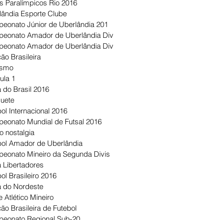
s Paralímpicos Rio 2016
lândia Esporte Clube
eonato Júnior de Uberlândia 201
eonato Amador de Uberlândia Div
eonato Amador de Uberlândia Div
ão Brasileira
ismo
ula 1
 do Brasil 2016
uete
ol Internacional 2016
eonato Mundial de Futsal 2016
o nostalgia
bol Amador de Uberlândia
eonato Mineiro da Segunda Divis
 Libertadores
ol Brasileiro 2016
 do Nordeste
 Atlético Mineiro
ão Brasileira de Futebol
eonato Regional Sub-20