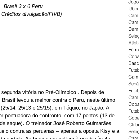
Jogo
Brasil 3 x 0 Peru 
Uber
: Créditos divulgação/FIVB)
Camp
Camp
Camp
Seleç
Atlet
Fórm
Copa
Basq
Futeb
Camp
Seçã
Fute
 segunda vitória no Pré-Olímpico . Depois de 
Camp
 Brasil levou a melhor contra o Peru, neste último 
Copa
 (25/14, 25/13 e 25/15), em Tóquio, no Japão. A 
Futeb
ior pontuadora do confronto, com 17 pontos (13 de 
Copa
s de saque). O treinador José Roberto Guimarães 
Clube
elo contra as peruanas – apenas a oposta Kisy e a 
Seleç
Camp
a partida. As brasileiras voltam à quadra às 4h 