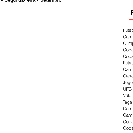
 - Segunda-feira - Setembro
Fute
Camp
Olim
Copa
Copa
Fute
Camp
Cart
Jogo
UFC 
Vôlei
Taça
Camp
Camp
Copa
Copa