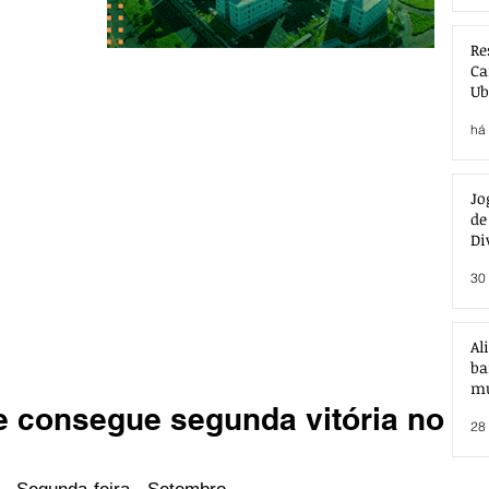
Re
Ca
Ub
Ac
há 
Jo
de
Di
30 
Al
ba
mu
e consegue segunda vitória no
28 