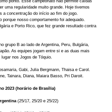
ltimo ponto. Esse campeonato não permite caídas 
r uma regularidade muito grande. Hoje tivemos 
a concentração do início ao fim do jogo. 
o porque nosso comportamento foi adequado. 
ária e Porto Rico, que fez grande resultado contra 
no grupo B ao lado de Argentina, Peru, Bulgária, 
Japão. As equipes jogam entre si e as duas mais 
 lugar nos Jogos de Tóquio.
samaria, Gabi, Julia Bergmann, Thaisa e Carol. 
ne, Tainara, Diana, Maiara Basso, Pri Daroit.
o 2023 (horário de Brasília)
Argentina
 (25/17, 25/20 e 25/22)