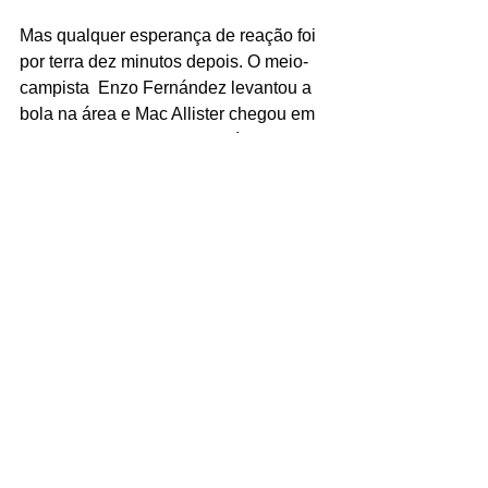
Mas qualquer esperança de reação foi 
por terra dez minutos depois. O meio-
campista  Enzo Fernández levantou a 
bola na área e Mac Allister chegou em 
velocidade para bater na saída do 
goleiro Bento.
No intervalo o técnico Dorival Júnior 
fez muitas alterações, mas o panorama 
da partida não mudou. E a Argentina 
chegou ao quarto gol aos 25 minutos. 
Após Tagliafico cruzar a bola na área, a 
defesa brasileira ficou parada e deu 
liberdade para o atacante Simeone 
chegar em velocidade para bater 
cruzado e dar números finais ao 
marcador.